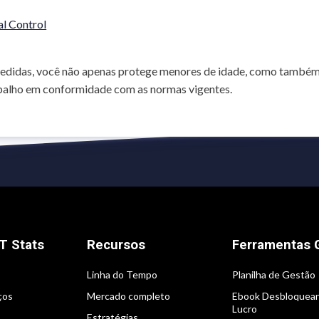
al Control
didas, você não apenas protege menores de idade, como também n
balho em conformidade com as normas vigentes.
T Stats
Recursos
Ferramentas G
Linha do Tempo
Planilha de Gestão
ços
Mercado completo
Ebook Desbloquea
Lucro
Estratégias