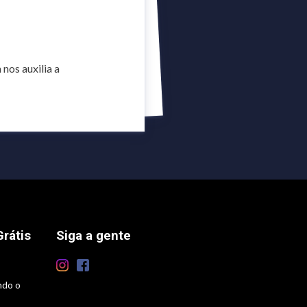
os auxilia a
rátis
Siga a gente
ndo o