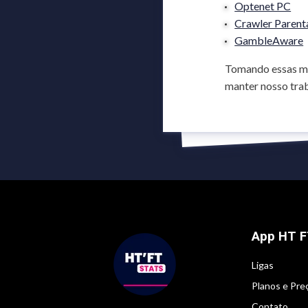
Optenet PC
Crawler Parent
GambleAware
Tomando essas me
manter nosso tra
App HT F
Ligas
Planos e Pre
Contato