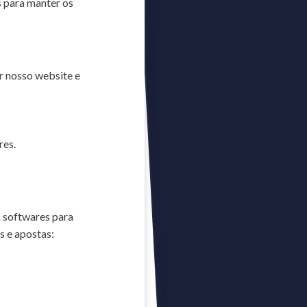
s para manter os
ar nosso website e
res.
 softwares para
s e apostas: