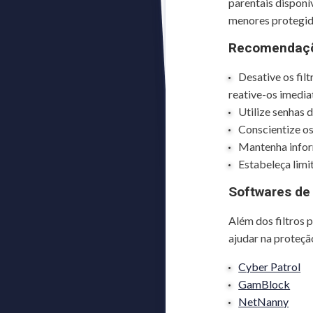
parentais disponí
menores protegid
Recomendaçõ
Desative os fil
reative-os imedia
Utilize senhas 
Conscientize os
Mantenha inform
Estabeleça limi
Softwares d
Além dos filtros
ajudar na proteçã
Cyber Patrol
GamBlock
NetNanny