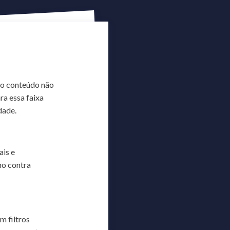
so conteúdo não
ra essa faixa
dade.
ais e
mo contra
m filtros