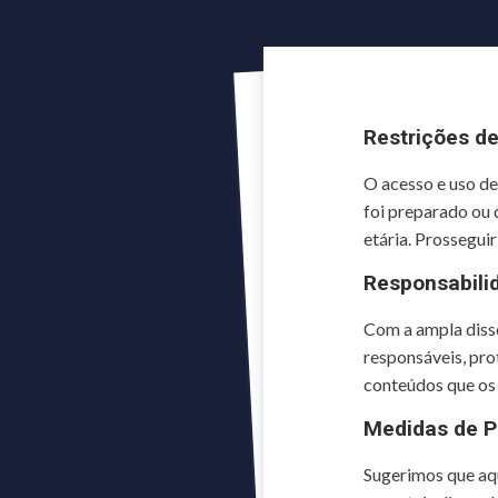
Restrições d
O acesso e uso d
foi preparado ou 
etária. Prossegui
Responsabili
Com a ampla disse
responsáveis, pro
conteúdos que o
Medidas de P
Sugerimos que aqu